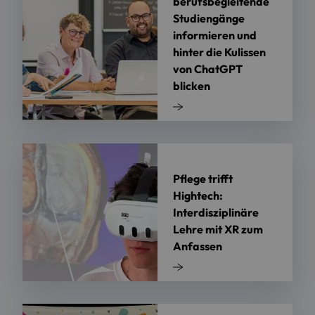
berufsbegleitende
Studiengänge
informieren und
hinter die Kulissen
von ChatGPT
blicken
Pflege trifft
Hightech:
Interdisziplinäre
Lehre mit XR zum
Anfassen