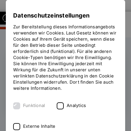
Zur Website der OTH Regensburg
Datenschutzeinstellungen
Zur Bereitstellung dieses Informationsangebots
FAKULTÄT BUSINESS AND
MANAGEMENT
verwenden wir Cookies. Laut Gesetz können wir
Cookies auf Ihrem Gerät speichern, wenn diese
für den Betrieb dieser Seite unbedingt
erforderlich sind (funktional). Für alle anderen
Cookie-Typen benötigen wir Ihre Einwilligung.
Sie können Ihre Einwilligung jederzeit mit
Prof. Dr. Claus Koss
Wirkung für die Zukunft in unserer unten
in
verlinkten Datenschutzerklärung in den Cookie
Prüfungskommission
Einstellungen widerrufen. Dort finden Sie auch
der
weitere Informationen.
Wirtschaftsprüfer
berufen
Funktional
Analytics
Externe Inhalte