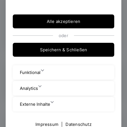
Early Bird 2026:
Studieninteressierte
erleben die OTH
Alle akzeptieren
Regensburg
hautnah
oder
Speichern & Schließen
Best Paper Award
Funktional
für Cybersecurity
Awareness-Projekt
Analytics
Externe Inhalte
Digital Innovation
Impressum
|
Datenschutz