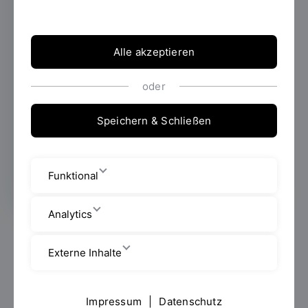
18.05.2026
Wie können Unternehmen mit
steigenden Anforderungen durch
Alle akzeptieren
Digitalisierung, Nachhaltigkeit und
zunehmender Komplexität umgehen, ohne
ihre Mitarbeitenden zu überlasten? Mit
oder
dieser Frage beschäftigte sich das 7.
Afterworkseminar des Zentrums für
Speichern & Schließen
Weiterbildung und Wissensmanagement
(ZWW) an der OTH Regensburg.
Funktional
Analytics
Rund 40 Teilnehmende aus Wirtschaft, Wissenschaft
und Praxis kamen dazu am 8. Mai 2026 an die
Externe Inhalte
Hochschule, um sich kompakt und praxisnah zum
Thema „Vom Transformationsdruck zur
Transformationskompetenz – Der Schlüssel zu
Impressum
|
Datenschutz