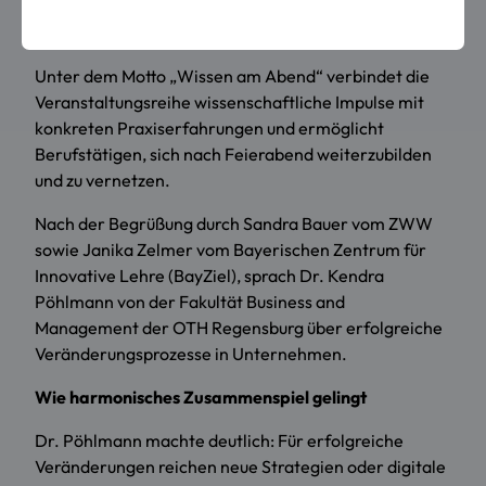
erfolgreicher Unternehmensentwicklung“
auszutauschen.
Unter dem Motto „Wissen am Abend“ verbindet die
Veranstaltungsreihe wissenschaftliche Impulse mit
konkreten Praxiserfahrungen und ermöglicht
Berufstätigen, sich nach Feierabend weiterzubilden
und zu vernetzen.
Nach der Begrüßung durch Sandra Bauer vom ZWW
sowie Janika Zelmer vom Bayerischen Zentrum für
Innovative Lehre (BayZiel), sprach Dr. Kendra
Pöhlmann von der Fakultät Business and
Management der OTH Regensburg über erfolgreiche
Veränderungsprozesse in Unternehmen.
Wie harmonisches Zusammenspiel gelingt
Dr. Pöhlmann machte deutlich: Für erfolgreiche
Veränderungen reichen neue Strategien oder digitale