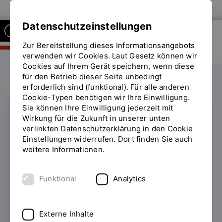
Zur Website der OTH Regensburg
Datenschutzeinstellungen
Zur Bereitstellung dieses Informationsangebots
FAKULTÄT BUSINESS AND
MANAGEMENT
verwenden wir Cookies. Laut Gesetz können wir
Cookies auf Ihrem Gerät speichern, wenn diese
für den Betrieb dieser Seite unbedingt
erforderlich sind (funktional). Für alle anderen
Cookie-Typen benötigen wir Ihre Einwilligung.
Sie können Ihre Einwilligung jederzeit mit
AFTERWORKSEMINAR
Wirkung für die Zukunft in unserer unten
verlinkten Datenschutzerklärung in den Cookie
Wandel ohne
Einstellungen widerrufen. Dort finden Sie auch
weitere Informationen.
Überforderung:
Expertinnen gaben
Funktional
Analytics
Einblicke an der OTH
Regensburg
Externe Inhalte