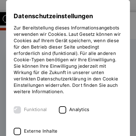
Zur Website der OTH Regensburg
Datenschutzeinstellungen
Zur Bereitstellung dieses Informationsangebots
FAKULTÄT BUSINESS AND
MANAGEMENT
verwenden wir Cookies. Laut Gesetz können wir
Cookies auf Ihrem Gerät speichern, wenn diese
für den Betrieb dieser Seite unbedingt
erforderlich sind (funktional). Für alle anderen
Cookie-Typen benötigen wir Ihre Einwilligung.
Sie können Ihre Einwilligung jederzeit mit
Fakultät Business and
Wirkung für die Zukunft in unserer unten
verlinkten Datenschutzerklärung in den Cookie
Management
Einstellungen widerrufen. Dort finden Sie auch
weitere Informationen.
Willkommen an der Fakultät Business and
Management!
Funktional
Analytics
Du willst nicht nur Theorie – du willst
gestalten, entscheiden, etwas bewegen?
Externe Inhalte
Dann bist du hier genau richtig.