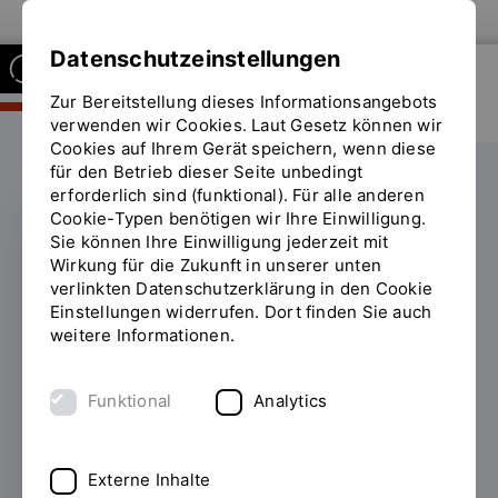
Zur Website der OTH Regensburg
Datenschutzeinstellungen
Zur Bereitstellung dieses Informationsangebots
FAKULTÄT BUSINESS AND
MANAGEMENT
verwenden wir Cookies. Laut Gesetz können wir
Cookies auf Ihrem Gerät speichern, wenn diese
für den Betrieb dieser Seite unbedingt
erforderlich sind (funktional). Für alle anderen
Cookie-Typen benötigen wir Ihre Einwilligung.
Sie können Ihre Einwilligung jederzeit mit
CHE HOCHSCHULRANKING
Wirkung für die Zukunft in unserer unten
verlinkten Datenschutzerklärung in den Cookie
Studierende geben der
Einstellungen widerrufen. Dort finden Sie auch
weitere Informationen.
OTH Regensburg im
CHE-Ranking 2026
Funktional
Analytics
Bestnoten
Externe Inhalte
07.05.2026
Von der optimalen