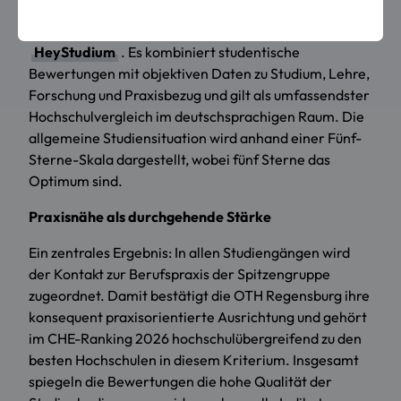
Das CHE Hochschulranking erscheint im ZEIT
Studienführer 2026/27 sowie online auf
HeyStudium
. Es kombiniert studentische
Bewertungen mit objektiven Daten zu Studium, Lehre,
Forschung und Praxisbezug und gilt als umfassendster
Hochschulvergleich im deutschsprachigen Raum. Die
allgemeine Studiensituation wird anhand einer Fünf-
Sterne-Skala dargestellt, wobei fünf Sterne das
Optimum sind.
Praxisnähe als durchgehende Stärke
Ein zentrales Ergebnis: In allen Studiengängen wird
der Kontakt zur Berufspraxis der Spitzengruppe
zugeordnet. Damit bestätigt die OTH Regensburg ihre
konsequent praxisorientierte Ausrichtung und gehört
im CHE-Ranking 2026 hochschulübergreifend zu den
besten Hochschulen in diesem Kriterium. Insgesamt
spiegeln die Bewertungen die hohe Qualität der