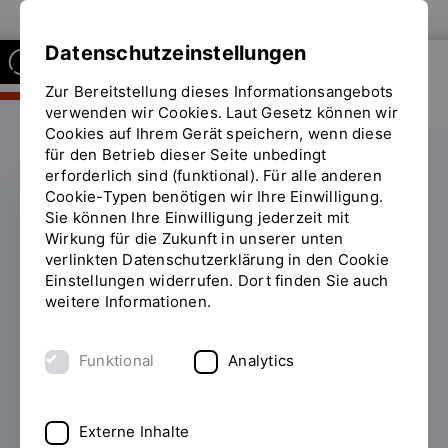
Zur Website der OTH Regensburg
Datenschutzeinstellungen
Zur Bereitstellung dieses Informationsangebots
FAKULTÄT BUSINESS AND
MANAGEMENT
verwenden wir Cookies. Laut Gesetz können wir
Cookies auf Ihrem Gerät speichern, wenn diese
für den Betrieb dieser Seite unbedingt
erforderlich sind (funktional). Für alle anderen
Cookie-Typen benötigen wir Ihre Einwilligung.
Sie können Ihre Einwilligung jederzeit mit
FORMULA STUDENT 2023
Wirkung für die Zukunft in unserer unten
verlinkten Datenschutzerklärung in den Cookie
Eine angehende
Einstellungen widerrufen. Dort finden Sie auch
weitere Informationen.
Hebamme und ihr Herz
für Rennautos
Funktional
Analytics
18.08.2023
Noch bis zum 20. August 2023
liefern sich von Studierenden entworfene
Externe Inhalte