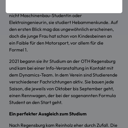
Jury bewertet. Judith Reinholz ist in dieser Saison die
Team-Managerin des Vereins. Die 21-Jährige ist aber
nicht Maschinenbau-Studentin oder
Elektroingenieurin, sie studiert Hebammenkunde. Auf
den ersten Blick mag das ungewöhnlich erscheinen,
doch die junge Frau hat schon von Kindesbeinen an
ein Faible für den Motorsport, vor allem für die
Formel 1.
2021 begann sie ihr Studium an der OTH Regensburg
und kam bei einer Info-Veranstaltung in Kontakt mit
dem Dynamics-Team. In dem Verein sind Studierende
verschiedener Fachrichtungen aktiv. Sie bauen jede
Saison, die jeweils von Oktober bis September geht,
einen Rennwagen, der bei der sogenannten Formula
Student an den Start geht.
Ein perfekter Ausgleich zum Studium
Nach Regensburg kam Reinholz eher durch Zufall. Die