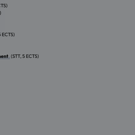
CTS)
)
5 ECTS)
ment
(STT, 5 ECTS)