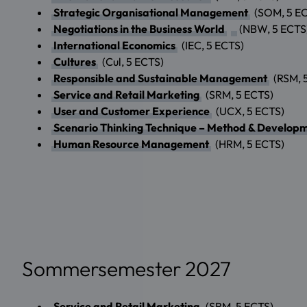
Strategic Organisational Management
(SOM, 5 E
Negotiations in the Business World
(NBW, 5 ECTS
International Economics
(IEC, 5 ECTS)
Cultures
(Cul, 5 ECTS)
Responsible and Sustainable Management
(RSM, 
Service and Retail Marketing
(SRM, 5 ECTS)
User and Customer Experience
(UCX, 5 ECTS)
Scenario Thinking Technique – Method & Develop
Human Resource Management
(HRM, 5 ECTS)
Sommersemester 2027
Service and Retail Marketing
(SRM, 5 ECTS)