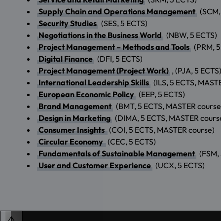
Supply Chain and Operations Management
(SCM,
Security Studies
(SES, 5 ECTS)
Negotiations in the Business World
(NBW, 5 ECTS)
Project Management – Methods and Tools
(PRM, 5
Digital Finance
(DFI, 5 ECTS)
Project Management (Project Work)
, (PJA, 5 ECTS
International Leadership Skills
(ILS, 5 ECTS, MAST
European Economic Policy
(EEP, 5 ECTS)
Brand Management
(BMT, 5 ECTS, MASTER course
Design in Marketing
(DIMA, 5 ECTS, MASTER cours
Consumer Insights
(COI, 5 ECTS, MASTER course)
Circular Economy
(CEC, 5 ECTS)
Fundamentals of Sustainable Management
(FSM,
User and Customer Experience
(UCX, 5 ECTS)