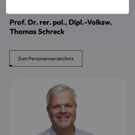
PERSONEN
Prof. Dr. rer. pol., Dipl.-Volksw.
Thomas Schreck
Zum Personenverzeichnis