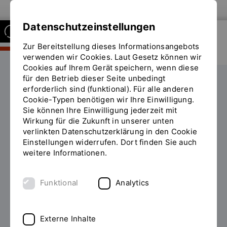
Zur Website der OTH Regensburg
Datenschutzeinstellungen
Zur Bereitstellung dieses Informationsangebots
FAKULTÄT BUSINESS AND
MANAGEMENT
verwenden wir Cookies. Laut Gesetz können wir
Cookies auf Ihrem Gerät speichern, wenn diese
für den Betrieb dieser Seite unbedingt
Kompetenzfelder
erforderlich sind (funktional). Für alle anderen
Cookie-Typen benötigen wir Ihre Einwilligung.
Sie
Kompetenzfeld Volkswirtschaftslehre & Statistik
Sie können Ihre Einwilligung jederzeit mit
befinden
Wirkung für die Zukunft in unserer unten
sich
verlinkten Datenschutzerklärung in den Cookie
auf
Einstellungen widerrufen. Dort finden Sie auch
der
weitere Informationen.
Seite
"Kompetenzfeld
Volkswirtschaftslehre
Funktional
Analytics
&
Statistik"
Externe Inhalte