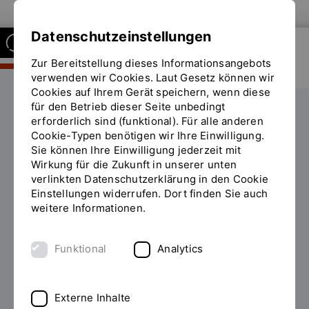
Zur Website der OTH Regensburg
Datenschutzeinstellungen
Zur Bereitstellung dieses Informationsangebots
FAKULTÄT BUSINESS AND
MANAGEMENT
verwenden wir Cookies. Laut Gesetz können wir
Cookies auf Ihrem Gerät speichern, wenn diese
für den Betrieb dieser Seite unbedingt
Kompetenzfelder
erforderlich sind (funktional). Für alle anderen
Cookie-Typen benötigen wir Ihre Einwilligung.
Sie
Kompetenzfeld Entrepreneurship
Sie können Ihre Einwilligung jederzeit mit
befinden
Wirkung für die Zukunft in unserer unten
sich
verlinkten Datenschutzerklärung in den Cookie
auf
Einstellungen widerrufen. Dort finden Sie auch
der
weitere Informationen.
Seite
"Kompetenzfeld
Entrepreneurship"
Funktional
Analytics
Externe Inhalte