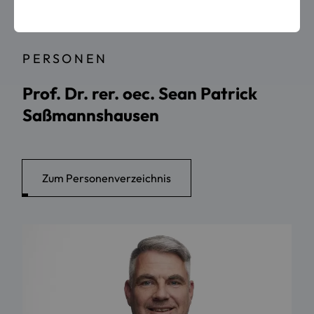
Team
PERSONEN
Prof. Dr. rer. oec. Sean Patrick
Saßmannshausen
Zum Personenverzeichnis